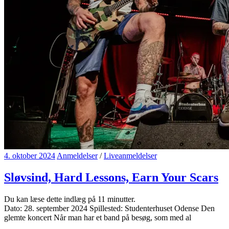
4. oktober 2024
Anmeldelser
/
Liveanmeldelser
Sløvsind, Hard Lessons, Earn Your Scars
Du kan læse dette indlæg på
11
minutter.
Dato: 28. september 2024 Spillested: Studenterhuset Odense Den
glemte koncert Når man har et band på besøg, som med al