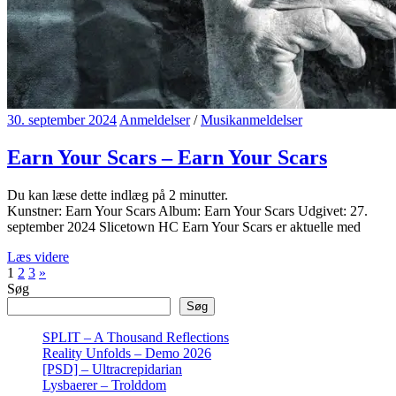
30. september 2024
Anmeldelser
/
Musikanmeldelser
Earn Your Scars – Earn Your Scars
Du kan læse dette indlæg på
2
minutter.
Kunstner: Earn Your Scars Album: Earn Your Scars Udgivet: 27.
september 2024 Slicetown HC Earn Your Scars er aktuelle med
Læs videre
Indlægsinddeling
Next
1
2
3
»
Posts
Søg
Søg
SPLIT – A Thousand Reflections
Reality Unfolds – Demo 2026
[PSD] – Ultracrepidarian
Lysbaerer – Trolddom