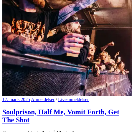
17. marts 2025
Anmeldelser
/
Liveanmeldelser
Soulprison, Half Me, Vomit Forth, Get
The Shot