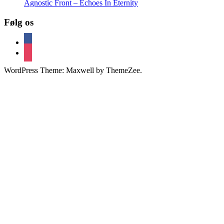
Agnostic Front – Echoes In Eternity
Følg os
facebook
instagram
WordPress Theme: Maxwell by ThemeZee.