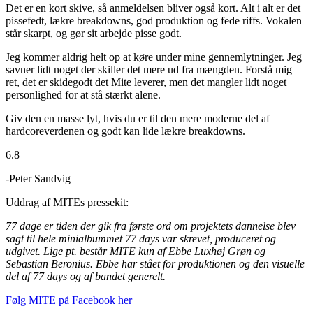
Det er en kort skive, så anmeldelsen bliver også kort. Alt i alt er det
pissefedt, lækre breakdowns, god produktion og fede riffs. Vokalen
står skarpt, og gør sit arbejde pisse godt.
Jeg kommer aldrig helt op at køre under mine gennemlytninger. Jeg
savner lidt noget der skiller det mere ud fra mængden. Forstå mig
ret, det er skidegodt det Mite leverer, men det mangler lidt noget
personlighed for at stå stærkt alene.
Giv den en masse lyt, hvis du er til den mere moderne del af
hardcoreverdenen og godt kan lide lækre breakdowns.
6.8
-Peter Sandvig
Uddrag af MITEs pressekit:
77 dage er tiden der gik fra første ord om projektets dannelse blev
sagt til hele minialbummet 77 days var skrevet, produceret og
udgivet. Lige pt. består MITE kun af Ebbe Luxhøj Grøn og
Sebastian Beronius. Ebbe har stået for produktionen og den visuelle
del af 77 days og af bandet generelt.
Følg MITE på Facebook her