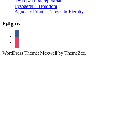
[PSD] – Ultracrepidarian
Lysbaerer – Trolddom
Agnostic Front – Echoes In Eternity
Følg os
facebook
instagram
WordPress Theme: Maxwell by ThemeZee.