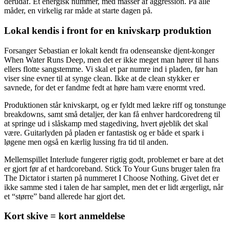
derudaf. Et energisk nummer, med masser af aggression. På alle
måder, en virkelig rar måde at starte dagen på.
Lokal kendis i front for en knivskarp produktion
Forsanger Sebastian er lokalt kendt fra odenseanske djent-konger
When Water Runs Deep, men det er ikke meget man hører til hans
ellers flotte sangstemme. Vi skal et par numre ind i pladen, før han
viser sine evner til at synge clean. Ikke at de clean stykker er
savnede, for det er fandme fedt at høre ham være enormt vred.
Produktionen står knivskarpt, og er fyldt med lækre riff og tonstunge
breakdowns, samt små detaljer, der kan få enhver hardcoredreng til
at springe ud i slåskamp med stagediving, hvert øjeblik det skal
være. Guitarlyden på pladen er fantastisk og er både et spark i
løgene men også en kærlig lussing fra tid til anden.
Mellemspillet Interlude fungerer rigtig godt, problemet er bare at det
er gjort før af et hardcoreband. Stick To Your Guns bruger talen fra
The Dictator i starten på nummeret I Choose Nothing. Givet det er
ikke samme sted i talen de har samplet, men det er lidt ærgerligt, når
et “større” band allerede har gjort det.
Kort skive = kort anmeldelse