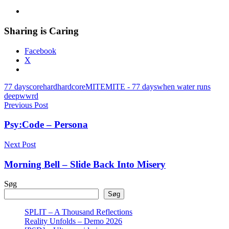
Sharing is Caring
Facebook
X
77 days
core
hard
hardcore
MITE
MITE - 77 days
when water runs
deep
wwrd
Indlægsnavigation
Previous Post
Psy:Code – Persona
Next Post
Morning Bell – Slide Back Into Misery
Søg
Søg
SPLIT – A Thousand Reflections
Reality Unfolds – Demo 2026