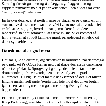
Samtidig formår guitaren også at lægge sig i baggrunden og
supplere nummeret med et par enkelte toner, uden at det skal være
“se mig se mig” hele tiden.
En lækker detalje, er at nogle numre på pladen er på dansk, en ting
som mange danske metalbands er gået i gang med at anvende. Det
er fedt at se, og høre, hvordan mange musikere fattes deres
modersmål når det kommer til at skrive musik. Vi er kommet så
langt i verden at vi godt kan høre musik på andet end engelsk, og
det er sgu befriende.
Dansk metal er god metal
Det kan give en ekstra fyldig dimension til musikken, når det foregår
på dansk, og Psy:Code formår netop at skabe den ekstra dimension,
når det er på dansk. Sprogvalget gør lige det hele en tand mere
drømmende og fritsvævende, i en nærmest flyvende grad.
Nummeret Til Evig Tid er et fantastisk eksempel på det. Det bliver
fandme næsten helt singer/songwriter, lige indtil det bliver brutalt
igen (men samtidig med den gode melodi og feeling fra synth-
baggrunden).
Pladen tager lidt et dyk i intensitet med nummeret Simplified og
Keep Pretending, som bliver lidt som et mellemspil på pladen. Det