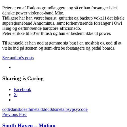
Peter er en af Radons grundlæggere, og så er han forsanger i det
danske power violence-band Mite.
Tidligere har han været bassist, guitarist og backup vokal i det lokale
superstjerneband Annominus, samt forhenværende forsanger i Owl
King og dertilhørende hardcore-afficionado.
Peter er ikke til 80’er-thrash og han er bestemt ikke til power.
Til gengæld er han god at gemme sig bag i en moshpit og god til at
vælte ind på scenen og semi-dræbe forsangere og pedal boards.
See author's posts
Sharing is Caring
Facebook
X
code
dansk
deathmetal
død
dødsmetal
psy
psy:code
Indlægsnavigation
Previous Post
South Haven – Motion