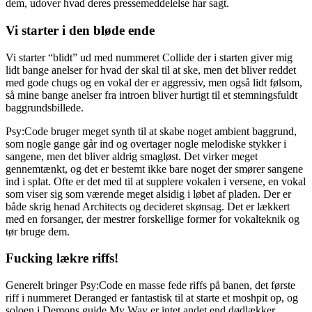
dem, udover hvad deres pressemeddelelse har sagt.
Vi starter i den bløde ende
Vi starter “blidt” ud med nummeret Collide der i starten giver mig
lidt bange anelser for hvad der skal til at ske, men det bliver reddet
med gode chugs og en vokal der er aggressiv, men også lidt følsom,
så mine bange anelser fra introen bliver hurtigt til et stemningsfuldt
baggrundsbillede.
Psy:Code bruger meget synth til at skabe noget ambient baggrund,
som nogle gange går ind og overtager nogle melodiske stykker i
sangene, men det bliver aldrig smagløst. Det virker meget
gennemtænkt, og det er bestemt ikke bare noget der smører sangene
ind i splat. Ofte er det med til at supplere vokalen i versene, en vokal
som viser sig som værende meget alsidig i løbet af pladen. Der er
både skrig henad Architects og decideret skønsag. Det er lækkert
med en forsanger, der mestrer forskellige former for vokalteknik og
tør bruge dem.
Fucking lækre riffs!
Generelt bringer Psy:Code en masse fede riffs på banen, det første
riff i nummeret Deranged er fantastisk til at starte et moshpit op, og
soloen i Demons guide My Way er intet andet end dødlækker.