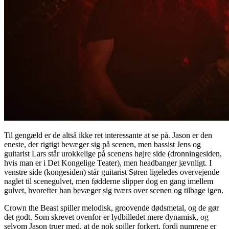
Til gengæld er de altså ikke ret interessante at se på. Jason er den
eneste, der rigtigt bevæger sig på scenen, men bassist Jens og
guitarist Lars står urokkelige på scenens højre side (dronningesiden,
hvis man er i Det Kongelige Teater), men headbanger jævnligt. I
venstre side (kongesiden) står guitarist Søren ligeledes overvejende
naglet til scenegulvet, men fødderne slipper dog en gang imellem
gulvet, hvorefter han bevæger sig tværs over scenen og tilbage igen.
Crown the Beast spiller melodisk, groovende dødsmetal, og de gør
det godt. Som skrevet ovenfor er lydbilledet mere dynamisk, og
selvom Jason truer med, at de nok spiller forkert, fordi numrene er