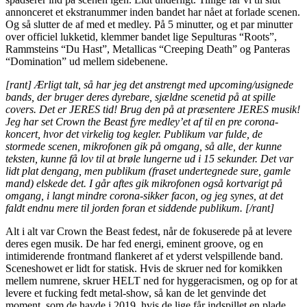
annonceret et ekstranummer inden bandet har nået at forlade scenen.
Og så slutter de af med et medley. På 5 minutter, og et par minutter
over officiel lukketid, klemmer bandet lige Sepulturas “Roots”,
Rammsteins “Du Hast”, Metallicas “Creeping Death” og Panteras
“Domination” ud mellem sidebenene.
[rant] Ærligt talt, så har jeg det anstrengt med upcoming/usignede
bands, der bruger deres dyrebare, sjældne scenetid på at spille
covers. Det er JERES tid! Brug den på at præsentere JERES musik!
Jeg har set Crown the Beast fyre medley’et af til en pre corona-
koncert, hvor det virkelig tog kegler. Publikum var fulde, de
stormede scenen, mikrofonen gik på omgang, så alle, der kunne
teksten, kunne få lov til at brøle lungerne ud i 15 sekunder. Det var
lidt plat dengang, men publikum (fraset undertegnede sure, gamle
mand) elskede det. I går aftes gik mikrofonen også kortvarigt på
omgang, i langt mindre corona-sikker facon, og jeg synes, at det
faldt endnu mere til jorden foran et siddende publikum. [/rant]
Alt i alt var Crown the Beast fedest, når de fokuserede på at levere
deres egen musik. De har fed energi, eminent groove, og en
intimiderende frontmand flankeret af et yderst velspillende band.
Sceneshowet er lidt for statisk. Hvis de skruer ned for komikken
mellem numrene, skruer HELT ned for hyggeracismen, og op for at
levere et fucking fedt metal-show, så kan de let genvinde det
moment, som de havde i 2019, hvis de lige får indspillet en plade