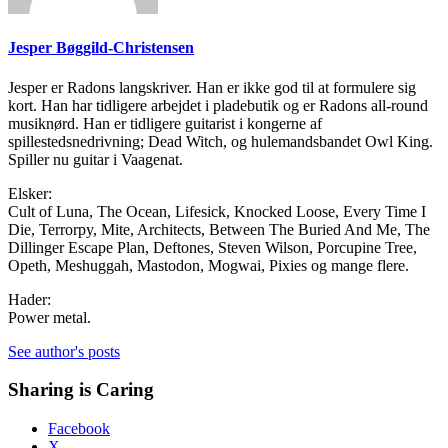
Jesper Bøggild-Christensen
Jesper er Radons langskriver. Han er ikke god til at formulere sig
kort. Han har tidligere arbejdet i pladebutik og er Radons all-round
musiknørd. Han er tidligere guitarist i kongerne af
spillestedsnedrivning; Dead Witch, og hulemandsbandet Owl King.
Spiller nu guitar i Vaagenat.
Elsker:
Cult of Luna, The Ocean, Lifesick, Knocked Loose, Every Time I
Die, Terrorpy, Mite, Architects, Between The Buried And Me, The
Dillinger Escape Plan, Deftones, Steven Wilson, Porcupine Tree,
Opeth, Meshuggah, Mastodon, Mogwai, Pixies og mange flere.
Hader:
Power metal.
See author's posts
Sharing is Caring
Facebook
X