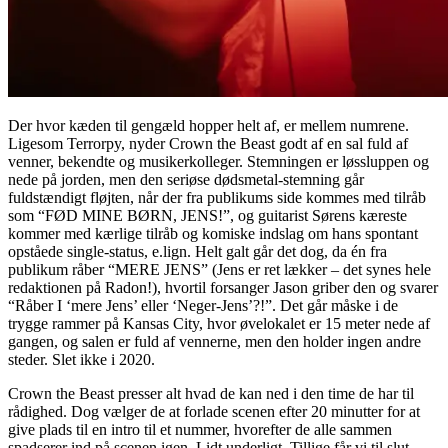
Der hvor kæden til gengæld hopper helt af, er mellem numrene.
Ligesom Terrorpy, nyder Crown the Beast godt af en sal fuld af
venner, bekendte og musikerkolleger. Stemningen er løssluppen og
nede på jorden, men den seriøse dødsmetal-stemning går
fuldstændigt fløjten, når der fra publikums side kommes med tilråb
som “FØD MINE BØRN, JENS!”, og guitarist Sørens kæreste
kommer med kærlige tilråb og komiske indslag om hans spontant
opståede single-status, e.lign. Helt galt går det dog, da én fra
publikum råber “MERE JENS” (Jens er ret lækker – det synes hele
redaktionen på Radon!), hvortil forsanger Jason griber den og svarer
“Råber I ‘mere Jens’ eller ‘Neger-Jens’?!”. Det går måske i de
trygge rammer på Kansas City, hvor øvelokalet er 15 meter nede af
gangen, og salen er fuld af vennerne, men den holder ingen andre
steder. Slet ikke i 2020.
Crown the Beast presser alt hvad de kan ned i den time de har til
rådighed. Dog vælger de at forlade scenen efter 20 minutter for at
give plads til en intro til et nummer, hvorefter de alle sammen
spadserer ind på scenen igen. Lidt underligt. Tillige får vi til slut