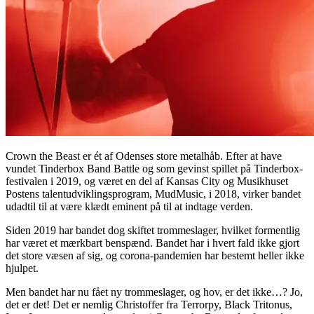
Crown the Beast er ét af Odenses store metalhåb. Efter at have
vundet Tinderbox Band Battle og som gevinst spillet på Tinderbox-
festivalen i 2019, og været en del af Kansas City og Musikhuset
Postens talentudviklingsprogram, MudMusic, i 2018, virker bandet
udadtil til at være klædt eminent på til at indtage verden.
Siden 2019 har bandet dog skiftet trommeslager, hvilket formentlig
har været et mærkbart benspænd. Bandet har i hvert fald ikke gjort
det store væsen af sig, og corona-pandemien har bestemt heller ikke
hjulpet.
Men bandet har nu fået ny trommeslager, og hov, er det ikke…? Jo,
det er det! Det er nemlig Christoffer fra Terrorpy, Black Tritonus,