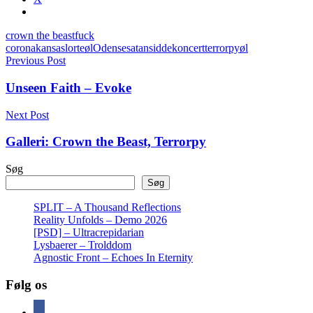
crown the beast
fuck
corona
kansas
lorteøl
Odense
satan
siddekoncert
terrorpy
øl
Indlægsnavigation
Previous Post
Unseen Faith – Evoke
Next Post
Galleri: Crown the Beast, Terrorpy
Søg
Søg
SPLIT – A Thousand Reflections
Reality Unfolds – Demo 2026
[PSD] – Ultracrepidarian
Lysbaerer – Trolddom
Agnostic Front – Echoes In Eternity
Følg os
facebook