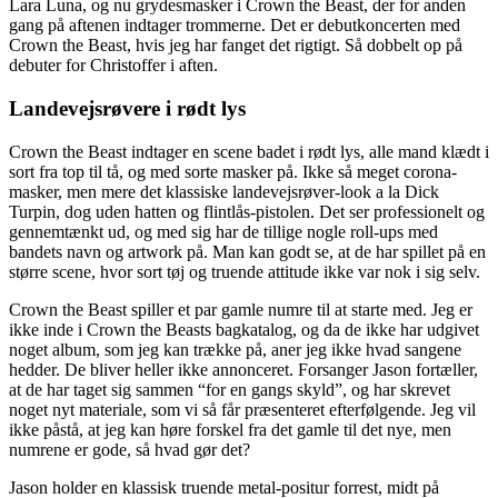
Lara Luna, og nu grydesmasker i Crown the Beast, der for anden
gang på aftenen indtager trommerne. Det er debutkoncerten med
Crown the Beast, hvis jeg har fanget det rigtigt. Så dobbelt op på
debuter for Christoffer i aften.
Landevejsrøvere i rødt lys
Crown the Beast indtager en scene badet i rødt lys, alle mand klædt i
sort fra top til tå, og med sorte masker på. Ikke så meget corona-
masker, men mere det klassiske landevejsrøver-look a la Dick
Turpin, dog uden hatten og flintlås-pistolen. Det ser professionelt og
gennemtænkt ud, og med sig har de tillige nogle roll-ups med
bandets navn og artwork på. Man kan godt se, at de har spillet på en
større scene, hvor sort tøj og truende attitude ikke var nok i sig selv.
Crown the Beast spiller et par gamle numre til at starte med. Jeg er
ikke inde i Crown the Beasts bagkatalog, og da de ikke har udgivet
noget album, som jeg kan trække på, aner jeg ikke hvad sangene
hedder. De bliver heller ikke annonceret. Forsanger Jason fortæller,
at de har taget sig sammen “for en gangs skyld”, og har skrevet
noget nyt materiale, som vi så får præsenteret efterfølgende. Jeg vil
ikke påstå, at jeg kan høre forskel fra det gamle til det nye, men
numrene er gode, så hvad gør det?
Jason holder en klassisk truende metal-positur forrest, midt på