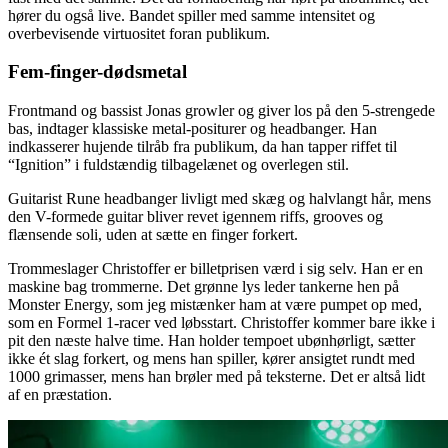
hører du også live. Bandet spiller med samme intensitet og
overbevisende virtuositet foran publikum.
Fem-finger-dødsmetal
Frontmand og bassist Jonas growler og giver los på den 5-strengede
bas, indtager klassiske metal-positurer og headbanger. Han
indkasserer hujende tilråb fra publikum, da han tapper riffet til
“Ignition” i fuldstændig tilbagelænet og overlegen stil.
Guitarist Rune headbanger livligt med skæg og halvlangt hår, mens
den V-formede guitar bliver revet igennem riffs, grooves og
flænsende soli, uden at sætte en finger forkert.
Trommeslager Christoffer er billetprisen værd i sig selv. Han er en
maskine bag trommerne. Det grønne lys leder tankerne hen på
Monster Energy, som jeg mistænker ham at være pumpet op med,
som en Formel 1-racer ved løbsstart. Christoffer kommer bare ikke i
pit den næste halve time. Han holder tempoet ubønhørligt, sætter
ikke ét slag forkert, og mens han spiller, kører ansigtet rundt med
1000 grimasser, mens han brøler med på teksterne. Det er altså lidt
af en præstation.