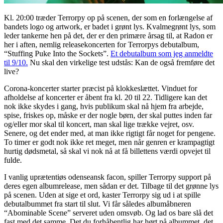
Kl. 20:00 træder Terrorpy op på scenen, der som en forlængelse af
bandets logo og artwork, er badet i grønt lys. Kvalmegrønt lys, som
leder tankerne hen på det, der er den primære årsag til, at Radon er
her i aften, nemlig releasekoncerten for Terrorpys debutalbum,
“Stuffing Puke Into the Sockets”.
Et debutalbum som jeg anmeldte
til 9/10.
Nu skal den virkelige test udstås: Kan de også fremføre det
live?
Corona-koncerter starter præcist på klokkeslættet. Vinduet for
afholdelse af koncerter er åbent fra kl. 20 til 22. Tidligere kan det
nok ikke skydes i gang, hvis publikum skal nå hjem fra arbejde,
spise, friskes op, måske er der nogle børn, der skal puttes inden far
og/eller mor skal til koncert, man skal lige trække vejret, osv.
Senere, og det ender med, at man ikke rigtigt får noget for pengene.
To timer er godt nok ikke ret meget, men når genren er krampagtigt
hurtig dødsmetal, så skal vi nok nå at få billettens værdi opvejet til
fulde.
I vanlig uprætentiøs odenseansk facon, spiller Terrorpy support på
deres egen albumrelease, men sådan er det. Tilbage til det grønne lys
på scenen.
Uden at sige et ord, kaster Terrorpy sig ud i at spille
debutalbummet fra start til slut. Vi får således albumåbneren
“Abominable Scene” serveret uden omsvøb. Og lad os bare slå det
fast med det samme. Det du forhåbentlig har hørt på albummet, det