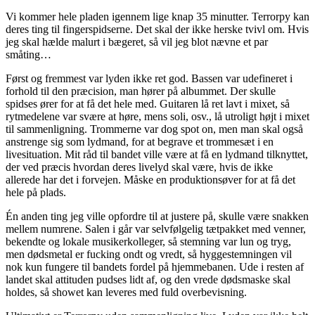
Vi kommer hele pladen igennem lige knap 35 minutter. Terrorpy kan
deres ting til fingerspidserne. Det skal der ikke herske tvivl om. Hvis
jeg skal hælde malurt i bægeret, så vil jeg blot nævne et par
småting…
Først og fremmest var lyden ikke ret god. Bassen var udefineret i
forhold til den præcision, man hører på albummet. Der skulle
spidses ører for at få det hele med. Guitaren lå ret lavt i mixet, så
rytmedelene var svære at høre, mens soli, osv., lå utroligt højt i mixet
til sammenligning. Trommerne var dog spot on, men man skal også
anstrenge sig som lydmand, for at begrave et trommesæt i en
livesituation. Mit råd til bandet ville være at få en lydmand tilknyttet,
der ved præcis hvordan deres livelyd skal være, hvis de ikke
allerede har det i forvejen. Måske en produktionsøver for at få det
hele på plads.
Én anden ting jeg ville opfordre til at justere på, skulle være snakken
mellem numrene. Salen i går var selvfølgelig tætpakket med venner,
bekendte og lokale musikerkolleger, så stemning var lun og tryg,
men dødsmetal er fucking ondt og vredt, så hyggestemningen vil
nok kun fungere til bandets fordel på hjemmebanen. Ude i resten af
landet skal attituden pudses lidt af, og den vrede dødsmaske skal
holdes, så showet kan leveres med fuld overbevisning.