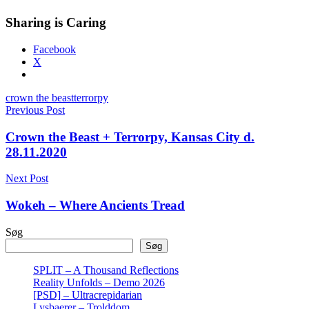
Sharing is Caring
Facebook
X
crown the beast
terrorpy
Indlægsnavigation
Previous Post
Crown the Beast + Terrorpy, Kansas City d.
28.11.2020
Next Post
Wokeh – Where Ancients Tread
Søg
Søg
SPLIT – A Thousand Reflections
Reality Unfolds – Demo 2026
[PSD] – Ultracrepidarian
Lysbaerer – Trolddom