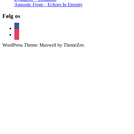
Agnostic Front – Echoes In Eternity
Følg os
facebook
instagram
WordPress Theme: Maxwell by ThemeZee.