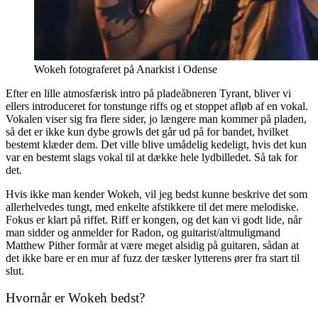
Wokeh fotograferet på Anarkist i Odense
Efter en lille atmosfærisk intro på pladeåbneren Tyrant, bliver vi
ellers introduceret for tonstunge riffs og et stoppet afløb af en vokal.
Vokalen viser sig fra flere sider, jo længere man kommer på pladen,
så det er ikke kun dybe growls det går ud på for bandet, hvilket
bestemt klæder dem. Det ville blive umådelig kedeligt, hvis det kun
var en bestemt slags vokal til at dække hele lydbilledet. Så tak for
det.
Hvis ikke man kender Wokeh, vil jeg bedst kunne beskrive det som
allerhelvedes tungt, med enkelte afstikkere til det mere melodiske.
Fokus er klart på riffet. Riff er kongen, og det kan vi godt lide, når
man sidder og anmelder for Radon, og guitarist/altmuligmand
Matthew Pither formår at være meget alsidig på guitaren, sådan at
det ikke bare er en mur af fuzz der tæsker lytterens ører fra start til
slut.
Hvornår er Wokeh bedst?