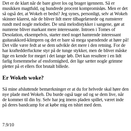
Det er de klart når de bare giver los og brager igennem. Så er
musikken magtfuld, og hundrede procent kompromisløs. Men er det
så også der, at Wokeh er bedst? Jeg synes, personligt, selv at Wokeh
skinner klarest, når de bliver lidt mere tilbagelænede og rumsterer
rundt med nogle melodier. De små melodistykker i sangene, gør at
numrene bliver markant mere interessante. Introen i Tomes of
Desolation, eksempelvis, starter med noget hamrende interessant
guitarakkord-klimpren og det er bare så mega spændende at høre på!
Det ville være fedt at se dem udvikle det mere i den retning. For de
har kraftedderfuckme styr på de tunge stykker, men de bliver måske
lige en kende for meget i det lange løb. Det kan resultere i en lidt
farlig fornemmelse af ensformighed, der lige sætter nogle grimme
pletter på et ellers flot brutalt billede.
Er Wokeh woke?
Så mine afsluttende bemærkninger er at du for helvede skal høre den
nye plade med Wokeh. Du burde også tage ud og se dem live, når
de kommer til din by. Selv har jeg imens pladen spillet, været inde
på deres bandcamp for at købe mig en tshirt med dem.
7.9/10