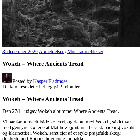
8. december 2020
Anmeldelser
/
Musikanmeldelser
Wokeh – Where Ancients Tread
Posted by
Kasper Fladmose
Du kan læse dette indlæg på
2
minutter.
Wokeh – Where Ancients Tread
Den 27/11 udgav Wokeh albummet Where Ancients Tread.
Vi har før anmeldt både koncert, og debut med Wokeh, så det var
med gensynets glæde at Matthew (guitarist, bassist, backing vokalist
og klarinettist i Wokeh, samt ejer af et styks pragtfuldt skæg)
dukkede op i Radons bugnende indbakke.