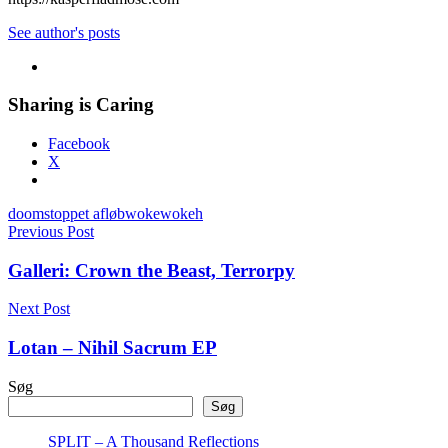
See author's posts
Sharing is Caring
Facebook
X
doom
stoppet afløb
woke
wokeh
Indlægsnavigation
Previous Post
Galleri: Crown the Beast, Terrorpy
Next Post
Lotan – Nihil Sacrum EP
Søg
Søg
SPLIT – A Thousand Reflections