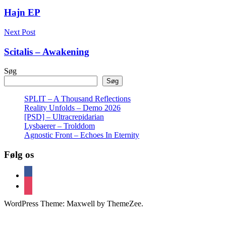
Hajn EP
Next Post
Scitalis – Awakening
Søg
Søg
SPLIT – A Thousand Reflections
Reality Unfolds – Demo 2026
[PSD] – Ultracrepidarian
Lysbaerer – Trolddom
Agnostic Front – Echoes In Eternity
Følg os
facebook
instagram
WordPress Theme: Maxwell by ThemeZee.