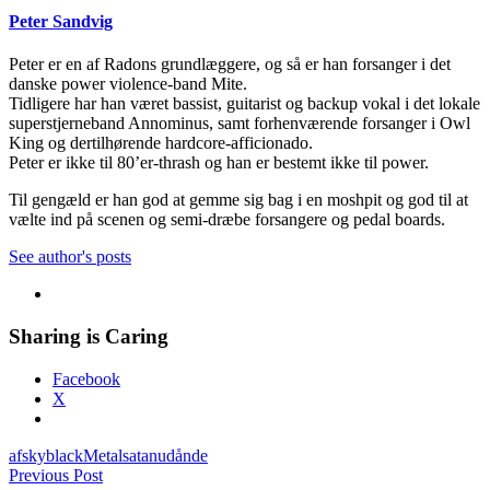
Peter Sandvig
Peter er en af Radons grundlæggere, og så er han forsanger i det
danske power violence-band Mite.
Tidligere har han været bassist, guitarist og backup vokal i det lokale
superstjerneband Annominus, samt forhenværende forsanger i Owl
King og dertilhørende hardcore-afficionado.
Peter er ikke til 80’er-thrash og han er bestemt ikke til power.
Til gengæld er han god at gemme sig bag i en moshpit og god til at
vælte ind på scenen og semi-dræbe forsangere og pedal boards.
See author's posts
Sharing is Caring
Facebook
X
afsky
black
Metal
satan
udånde
Indlægsnavigation
Previous Post