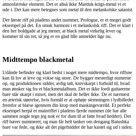
atmosfæriske element. Det er altså ikke Marduk-krigs-metal vi er
ude i. Det kan mere betegnes som metal til den melankolske satanist.
Det første riff på pladens andet nummer, Prologue, er et meget godt
eksempel på det. En smuk harmoni i et melankolsk riff. Det er klart i
den her boldgade at jeg mener, at black metal virkelig lever og
kommer til sin ret, så jeg er en glad lille anmelder lige nu.
Midttempo blackmetal
Udånde befinder sig klart bedst i noget mere midtempo, hvor riffsne
kan få lov at leve og vokse sig store. De bygger mesterligt numrene
op, og produktionen sidder, ærlig talt, knivskarpt i forhold til, hvad
man ønsker sig fra et blackmetalalbum. Det er ikke fordi guitarerne
bare står skarpt i mixet, men det skal de heller ikke. De er nærmest
en æterisk størrelse, hvis formål er at ophøje stemningen i lydbilledet
fremfor at blæse igennem din krop med maskingeværild. Et perfekt
eksempel herpå er mainriffet i pladens fjerde nummer (de har alle
sammen nogle tegn jeg nok er for dum til at fatte hvad hedder). Det
riff bærer nummeret, og man får helt tanker om dengang Batushka
bare var fede, og ikke alt det pigefnidder de har kastet sig ud i siden.