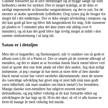
Udånde fokuserer på at lave stemninger og at bygge sange op som
helheder,i stedet for stykker. Det er meget tydeligt, at de ikke er
særligt imponerede at klassiske sangstrukturer, og det er rart, for de
mestrer at skabe spændende lydbilleder. Dog synes jeg de bruger for
meget tid i det midtempo. Der er ikke meget afveksling i tempoet, og
det kan godt gå hen og blive lidt langtrukkent for mig. Alle numrene
på pladen er 5 minutter plus det løse (men når aldrig over 6
minutter), og så kan det godt blive lige lovlig meget at sidde i den
samme sindsstemning i så lang tid.
Satan er i detaljen
Men det er bagateller, og flueknepperi, når vi snakker om så godt et
album som Life of a Purist er. Der er smæk på de sorteste afkroge af
metallen, og det er skønt at se hvordan dansk black metal bliver ved
med at spytte den ene fede plade ud efter den anden. Jeg skal ærligt
indrømme, at jeg i mange år har ment at store dele af den danske
black metal scene har været særdeles tåkrummende, men de senere
års vanvittige udvikling har givet mig et stort håb (må man godt
være håbefuld, når man snakker om black metal?) for fremtiden.
Mange danske sort-metallere har udgivet enormt stærke
debutalbums, og jeg håber virkelig at de kan fortsætte stilen og
udviklingen de har lagt op til. Hvis det sker, så vil vi alle kunne se
frem til mange år med virkelig fed musik.