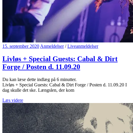
15. september 2020
Anmeldelser
/
Liveanmeldelser
Livløs + Special Guests: Cabal & Dirt
Forge / Posten d. 11.09.20
Du kan læse dette indlæg på
6
minutter.
Livløs + Special Guests: Cabal & Dirt Forge / Posten d. 11.09.20 I
dag skulle det ske. Længslen, der kom
Læs videre