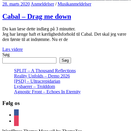
28. marts 2020
Anmeldelser
/
Musikanmeldelser
Cabal – Drag me down
Du kan læse dette indlæg på
3
minutter.
Jeg har længe haft et kærlighedsforhold til Cabal. Det skal jeg være
den første til at indrømme. Nu er de
Læs videre
Søg
Søg
SPLIT – A Thousand Reflections
Reality Unfolds – Demo 2026
[PSD] – Ultracrepidarian
Lysbaerer – Trolddom
Agnostic Front – Echoes In Eternity
Følg os
facebook
instagram