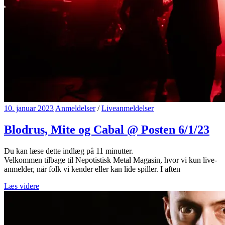
10. januar 2023
Anmeldelser
/
Liveanmeldelser
Blodrus, Mite og Cabal @ Posten 6/1/23
Du kan læse dette indlæg på
11
minutter.
Velkommen tilbage til Nepotistisk Metal Magasin, hvor vi kun live-
anmelder, når folk vi kender eller kan lide spiller. I aften
Læs videre