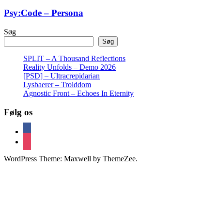
Psy:Code – Persona
Søg
Søg
SPLIT – A Thousand Reflections
Reality Unfolds – Demo 2026
[PSD] – Ultracrepidarian
Lysbaerer – Trolddom
Agnostic Front – Echoes In Eternity
Følg os
facebook
instagram
WordPress Theme: Maxwell by ThemeZee.