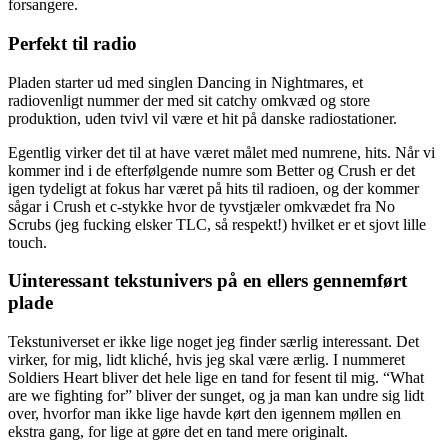
forsangere.
Perfekt til radio
Pladen starter ud med singlen Dancing in Nightmares, et
radiovenligt nummer der med sit catchy omkvæd og store
produktion, uden tvivl vil være et hit på danske radiostationer.
Egentlig virker det til at have været målet med numrene, hits. Når vi
kommer ind i de efterfølgende numre som Better og Crush er det
igen tydeligt at fokus har været på hits til radioen, og der kommer
sågar i Crush et c-stykke hvor de tyvstjæler omkvædet fra No
Scrubs (jeg fucking elsker TLC, så respekt!) hvilket er et sjovt lille
touch.
Uinteressant tekstunivers på en ellers gennemført
plade
Tekstuniverset er ikke lige noget jeg finder særlig interessant. Det
virker, for mig, lidt kliché, hvis jeg skal være ærlig. I nummeret
Soldiers Heart bliver det hele lige en tand for fesent til mig. “What
are we fighting for” bliver der sunget, og ja man kan undre sig lidt
over, hvorfor man ikke lige havde kørt den igennem møllen en
ekstra gang, for lige at gøre det en tand mere originalt.