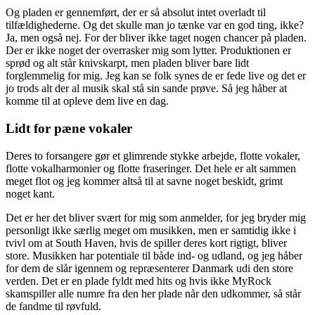
Og pladen er gennemført, der er så absolut intet overladt til
tilfældighederne. Og det skulle man jo tænke var en god ting, ikke?
Ja, men også nej. For der bliver ikke taget nogen chancer på pladen.
Der er ikke noget der overrasker mig som lytter. Produktionen er
sprød og alt står knivskarpt, men pladen bliver bare lidt
forglemmelig for mig. Jeg kan se folk synes de er fede live og det er
jo trods alt der al musik skal stå sin sande prøve. Så jeg håber at
komme til at opleve dem live en dag.
Lidt for pæne vokaler
Deres to forsangere gør et glimrende stykke arbejde, flotte vokaler,
flotte vokalharmonier og flotte fraseringer. Det hele er alt sammen
meget flot og jeg kommer altså til at savne noget beskidt, grimt
noget kant.
Det er her det bliver svært for mig som anmelder, for jeg bryder mig
personligt ikke særlig meget om musikken, men er samtidig ikke i
tvivl om at South Haven, hvis de spiller deres kort rigtigt, bliver
store. Musikken har potentiale til både ind- og udland, og jeg håber
for dem de slår igennem og repræsenterer Danmark udi den store
verden. Det er en plade fyldt med hits og hvis ikke MyRock
skamspiller alle numre fra den her plade når den udkommer, så står
de fandme til røvfuld.