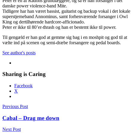
Peter er en af Radons grundlæggere, og så er han forsanger i det
danske power violence-band Mite.
Tidligere har han været bassist, guitarist og backup vokal i det lokale
superstjerneband Annominus, samt forhenværende forsanger i Owl
King og dertilhørende hardcore-afficionado.
Peter er ikke til 80’er-thrash og han er bestemt ikke til power.
Til gengæld er han god at gemme sig bag i en moshpit og god til at
vælte ind på scenen og semi-dræbe forsangere og pedal boards.
See author's posts
Sharing is Caring
Facebook
X
Indlægsnavigation
Previous Post
Cabal – Drag me down
Next Post