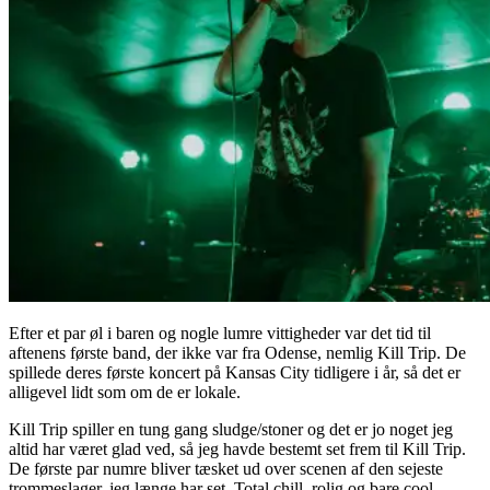
Efter et par øl i baren og nogle lumre vittigheder var det tid til
aftenens første band, der ikke var fra Odense, nemlig Kill Trip. De
spillede deres første koncert på Kansas City tidligere i år, så det er
alligevel lidt som om de er lokale.
Kill Trip spiller en tung gang sludge/stoner og det er jo noget jeg
altid har været glad ved, så jeg havde bestemt set frem til Kill Trip.
De første par numre bliver tæsket ud over scenen af den sejeste
trommeslager, jeg længe har set. Total chill, rolig og bare cool.