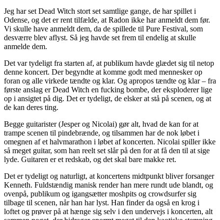
Jeg har set Dead Witch stort set samtlige gange, de har spillet i
Odense, og det er rent tilfælde, at Radon ikke har anmeldt dem før.
Vi skulle have anmeldt dem, da de spillede til Pure Festival, som
desværre blev aflyst. Så jeg havde set frem til endelig at skulle
anmelde dem.
Det var tydeligt fra starten af, at publikum havde glædet sig til netop
denne koncert. Der begyndte at komme godt med mennesker op
foran og alle virkede tændte og klar. Og apropos tændte og klar – fra
første anslag er Dead Witch en fucking bombe, der eksploderer lige
op i ansigtet på dig. Det er tydeligt, de elsker at stå på scenen, og at
de kan deres ting.
Begge guitarister (Jesper og Nicolai) gør alt, hvad de kan for at
trampe scenen til pindebrænde, og tilsammen har de nok løbet i
omegnen af et halvmarathon i løbet af koncerten. Nicolai spiller ikke
så meget guitar, som han reelt set slår på den for at få den til at sige
lyde. Guitaren er et redskab, og det skal bare makke ret.
Det er tydeligt og naturligt, at koncertens midtpunkt bliver forsanger
Kenneth. Fuldstændig manisk render han mere rundt ude blandt, og
ovenpå, publikum og igangsætter moshpits og crowdsurfer sig
tilbage til scenen, når han har lyst. Han finder da også en krog i
loftet og prøver på at hænge sig selv i den undervejs i koncerten, alt