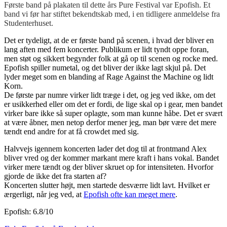
Første band på plakaten til dette års Pure Festival var Epofish. Et
band vi før har stiftet bekendtskab med, i en tidligere anmeldelse fra
Studenterhuset.
Det er tydeligt, at de er første band på scenen, i hvad der bliver en
lang aften med fem koncerter. Publikum er lidt tyndt oppe foran,
men støt og sikkert begynder folk at gå op til scenen og rocke med.
Epofish spiller numetal, og det bliver der ikke lagt skjul på. Det
lyder meget som en blanding af Rage Against the Machine og lidt
Korn.
De første par numre virker lidt træge i det, og jeg ved ikke, om det
er usikkerhed eller om det er fordi, de lige skal op i gear, men bandet
virker bare ikke så super oplagte, som man kunne håbe. Det er svært
at være åbner, men netop derfor mener jeg, man bør være det mere
tændt end andre for at få crowdet med sig.
Halvvejs igennem koncerten lader det dog til at frontmand Alex
bliver vred og der kommer markant mere kraft i hans vokal. Bandet
virker mere tændt og der bliver skruet op for intensiteten. Hvorfor
gjorde de ikke det fra starten af?
Koncerten slutter højt, men startede desværre lidt lavt. Hvilket er
ærgerligt, når jeg ved, at
Epofish ofte kan meget mere
.
Epofish: 6.8/10