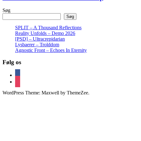
Søg
Søg
SPLIT – A Thousand Reflections
Reality Unfolds – Demo 2026
[PSD] – Ultracrepidarian
Lysbaerer – Trolddom
Agnostic Front – Echoes In Eternity
Følg os
facebook
instagram
WordPress Theme: Maxwell by ThemeZee.