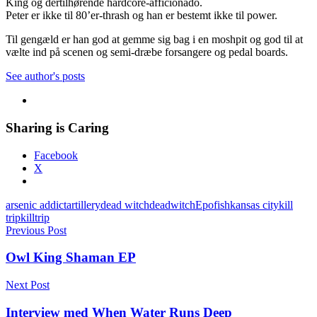
King og dertilhørende hardcore-afficionado.
Peter er ikke til 80’er-thrash og han er bestemt ikke til power.
Til gengæld er han god at gemme sig bag i en moshpit og god til at
vælte ind på scenen og semi-dræbe forsangere og pedal boards.
See author's posts
Sharing is Caring
Facebook
X
arsenic addict
artillery
dead witch
deadwitch
Epofish
kansas city
kill
trip
killtrip
Indlægsnavigation
Previous Post
Owl King Shaman EP
Next Post
Interview med When Water Runs Deep