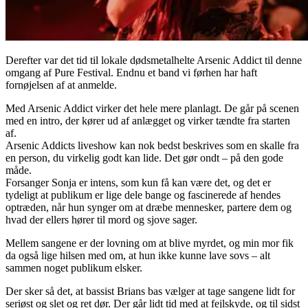
Derefter var det tid til lokale dødsmetalhelte Arsenic Addict til denne
omgang af Pure Festival. Endnu et band vi førhen har haft
fornøjelsen af at anmelde.
Med Arsenic Addict virker det hele mere planlagt. De går på scenen
med en intro, der kører ud af anlægget og virker tændte fra starten
af.
Arsenic Addicts liveshow kan nok bedst beskrives som en skalle fra
en person, du virkelig godt kan lide. Det gør ondt – på den gode
måde.
Forsanger Sonja er intens, som kun få kan være det, og det er
tydeligt at publikum er lige dele bange og fascinerede af hendes
optræden, når hun synger om at dræbe mennesker, partere dem og
hvad der ellers hører til mord og sjove sager.
Mellem sangene er der lovning om at blive myrdet, og min mor fik
da også lige hilsen med om, at hun ikke kunne lave sovs – alt
sammen noget publikum elsker.
Der sker så det, at bassist Brians bas vælger at tage sangene lidt for
seriøst og slet og ret dør. Der går lidt tid med at fejlskyde, og til sidst