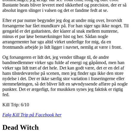
Bastante beats bliver leveret med sikkerhed og præcision, der er så
absolut ingen slinger i valsen og det er fandme fedt at se.
Efter et par numre begynder jeg dog at undre mig over, hvorvidt
forsangerne har fået mundkurv på. For han siger sgu ikke noget. Til
gengæld er det guitaristen, der klarer al snak mellem numrene,
minus et par løse bemærkninger hist og her. Sådan nogle
arrangementer har sgu altid virket underlige for mig, da en
frontmands arbejde jo lidt ligger i navnet, nemlig at være i front.
Og forsangeren er lidt det, jeg vender tilbage til, de andre
bandmedlemmer virker sgu fulde af energi og gåpåmod, men han
virker sgu lidt træt af det hele. Det kan godt være, det er en del af
hans tilstedeværelse på scenen, men jeg finder sgu ikke den store
nydelse i det. Der er ikke særlig stor variation i fraseringerne eller
stemmeføringen, så det bliver lidt en søvndyssende affære på nogle
punkter. Det er ærgerligt, for musikken synes jeg faktisk er rigtig
fed.
Kill Trip: 6/10
Følg Kill Trip på Facebook her
Dead Witch