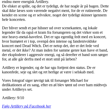
endnu mere energisk Artillery.
De elsker at spille, og det er tydeligt, de har nogle år på bagen. Dette
skal ikke læses som værende negativt ment, for de er rutinerede. De
kender en scene og er selvsikre, noget der tydeligt skinner igennem
hele koncerten.
Der bliver sendt et par hilsner ud over scenekanten, og lokale
legender får da også et kram fra forsangeren og det virker som et
stor heavy-metal-havefest. Det er sgu egentlig fedt med en koncert,
hvor humøret er i top, ovenpå den intense og fandenivoldske
koncert med Dead Witch. Det er netop det, der er det fede ved
metal, er det ikke? At man inden for samme genre kan have et band,
der eksploderer i aggressiv energi, og så derefter et band som sørger
for, at alle går derfra med et stort smil på læben?
Artillery er legender, og de har sgu fortjent den status. De er
kanonfede, seje og slet og ret herlige at være i selskab med.
Vores fotograf siger iøvrigt tak til forsanger Michael for
dedikationen af en sang, efter en øl blev tømt ud over ham midtvejs
under Artillerys set.
Artillery: 9/10
Følg Artillery på Facebook her