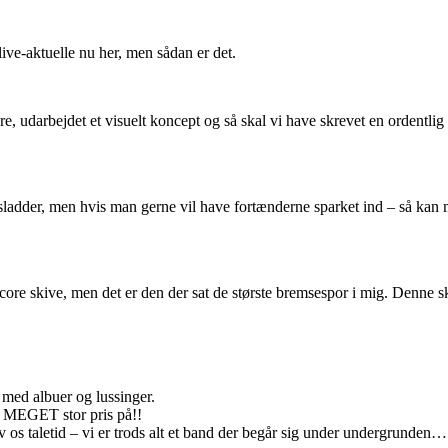
live-aktuelle nu her, men sådan er det.
e, udarbejdet et visuelt koncept og så skal vi have skrevet en ordentli
adder, men hvis man gerne vil have fortænderne sparket ind – så kan ma
re skive, men det er den der sat de største bremsespor i mig. Denne sk
med albuer og lussinger.
r vi MEGET stor pris på!!
 os taletid – vi er trods alt et band der begår sig under undergrunden…