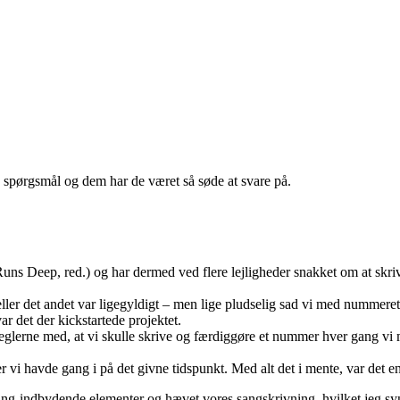
spørgsmål og dem har de været så søde at svare på.
eep, red.) og har dermed ved flere lejligheder snakket om at skrive 
eller det andet var ligegyldigt – men lige pludselig sad vi med nummeret
r det der kickstartede projektet.
eglerne med, at vi skulle skrive og færdiggøre et nummer hver gang vi m
ekter vi havde gang i på det givne tidspunkt. Med alt det i mente, var det
ssing-indbydende elementer og hævet vores sangskrivning, hvilket jeg sy