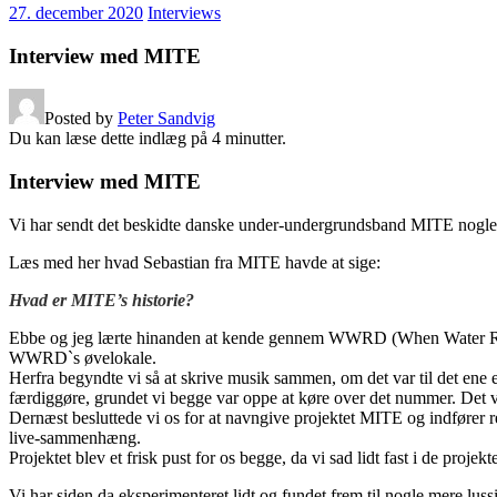
27. december 2020
Interviews
Interview med MITE
Posted by
Peter Sandvig
Du kan læse dette indlæg på
4
minutter.
Interview med MITE
Vi har sendt det beskidte danske under-undergrundsband MITE nogle 
Læs med her hvad Sebastian fra MITE havde at sige:
Hvad er MITE’s historie?
Ebbe og jeg lærte hinanden at kende gennem WWRD (When Water Runs D
WWRD`s øvelokale.
Herfra begyndte vi så at skrive musik sammen, om det var til det ene 
færdiggøre, grundet vi begge var oppe at køre over det nummer. Det va
Dernæst besluttede vi os for at navngive projektet MITE og indfører r
live-sammenhæng.
Projektet blev et frisk pust for os begge, da vi sad lidt fast i de proj
Vi har siden da eksperimenteret lidt og fundet frem til nogle mere lu