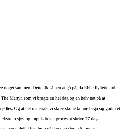
noget sammen. Dette fik så ben at gå på, da Ebbe flyttede ind i
 The Martyr, som vi brugte en hel dag og en halv nat på at
ødtes. Og at det materiale vi skrev skulle kunne begå sig godt i et
 en ekstrem sjov og impulsdrevet proces at skrive 77 days.
nes man tydeligt kan høre på den nye single Stranger.