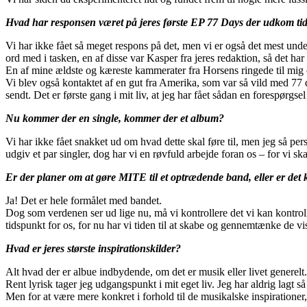
Hvad har responsen været på jeres første EP 77 Days der udkom tidl
Vi har ikke fået så meget respons på det, men vi er også det mest un
ord med i tasken, en af disse var Kasper fra jeres redaktion, så det ha
En af mine ældste og kæreste kammerater fra Horsens ringede til mig og
Vi blev også kontaktet af en gut fra Amerika, som var så vild med 77 d
sendt. Det er første gang i mit liv, at jeg har fået sådan en forespørgs
Nu kommer der en single, kommer der et album?
Vi har ikke fået snakket ud om hvad dette skal føre til, men jeg så pers
udgiv et par singler, dog har vi en røvfuld arbejde foran os – for vi sk
Er der planer om at gøre MITE til et optrædende band, eller er det 
Ja! Det er hele formålet med bandet.
Dog som verdenen ser ud lige nu, må vi kontrollere det vi kan kontrolle
tidspunkt for os, for nu har vi tiden til at skabe og gennemtænke de vis
Hvad er jeres største inspirationskilder?
Alt hvad der er albue indbydende, om det er musik eller livet generelt.
Rent lyrisk tager jeg udgangspunkt i mit eget liv. Jeg har aldrig lagt s
Men for at være mere konkret i forhold til de musikalske inspirationer