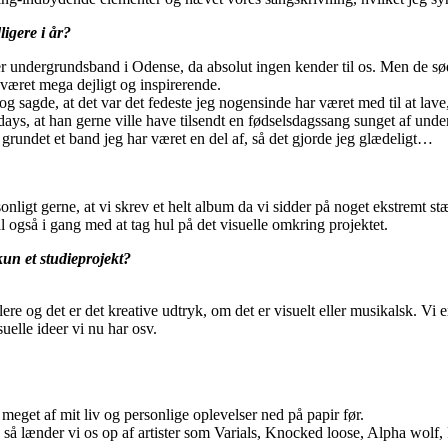
igere i år?
der undergrundsband i Odense, da absolut ingen kender til os. Men de s
r været mega dejligt og inspirerende.
 sagde, at det var det fedeste jeg nogensinde har været med til at lave,
ays, at han gerne ville have tilsendt en fødselsdagssang sunget af under
el grundet et band jeg har været en del af, så det gjorde jeg glædeligt…
onligt gerne, at vi skrev et helt album da vi sidder på noget ekstremt stæ
al også i gang med at tag hul på det visuelle omkring projektet.
kun et studieprojekt?
re og det er det kreative udtryk, om det er visuelt eller musikalsk. Vi 
uelle ideer vi nu har osv.
å meget af mit liv og personlige oplevelser ned på papir før.
, så lænder vi os op af artister som Varials, Knocked loose, Alpha wolf,