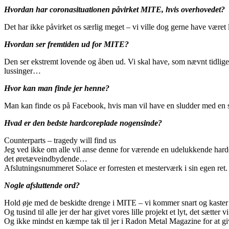
Hvordan har coronasituationen påvirket MITE, hvis overhovedet?
Det har ikke påvirket os særlig meget – vi ville dog gerne have været 
Hvordan ser fremtiden ud for MITE?
Den ser ekstremt lovende og åben ud. Vi skal have, som nævnt tidliger
lussinger…
Hvor kan man finde jer henne?
Man kan finde os på Facebook, hvis man vil have en sludder med en sl
Hvad er den bedste hardcoreplade nogensinde?
Counterparts – tragedy will find us
Jeg ved ikke om alle vil anse denne for værende en udelukkende hardco
det øretæveindbydende…
Afslutningsnummeret Solace er forresten et mesterværk i sin egen ret.
Nogle afsluttende ord?
Hold øje med de beskidte drenge i MITE – vi kommer snart og kaster 
Og tusind til alle jer der har givet vores lille projekt et lyt, det sætte
Og ikke mindst en kæmpe tak til jer i Radon Metal Magazine for at giv