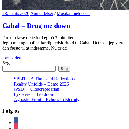
28. marts 2020
Anmeldelser
/
Musikanmeldelser
Cabal – Drag me down
Du kan læse dette indlæg på
3
minutter.
Jeg har længe haft et kærlighedsforhold til Cabal. Det skal jeg være
den første til at indrømme. Nu er de
Læs videre
Søg
Søg
SPLIT – A Thousand Reflections
Reality Unfolds – Demo 2026
[PSD] – Ultracrepidarian
Lysbaerer – Trolddom
Agnostic Front – Echoes In Eternity
Følg os
facebook
instagram