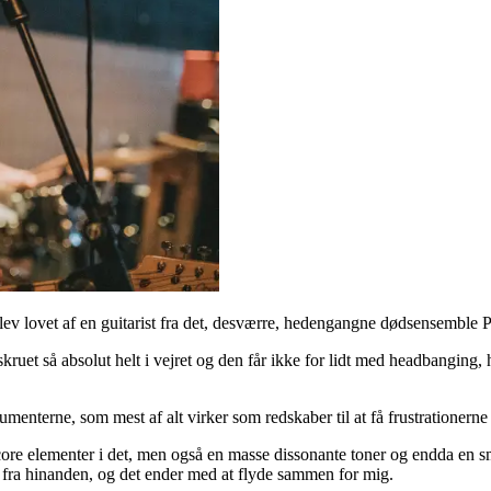
v lovet af en guitarist fra det, desværre, hedengangne dødsensemble Pan
skruet så absolut helt i vejret og den får ikke for lidt med headbanging, 
rumenterne, som mest af alt virker som redskaber til at få frustrationerne
ore elementer i det, men også en masse dissonante toner og endda en smu
ne fra hinanden, og det ender med at flyde sammen for mig.