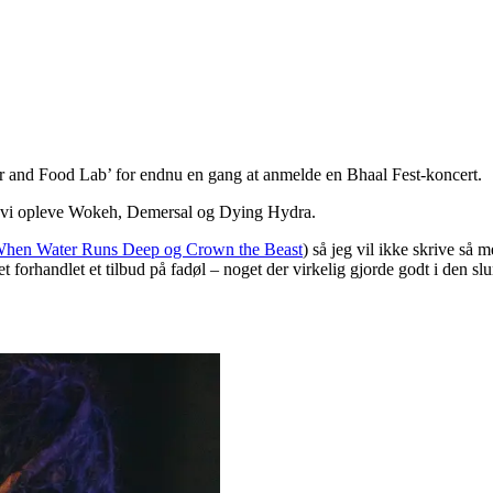
r and Food Lab’ for endnu en gang at anmelde en Bhaal Fest-koncert.
le vi opleve Wokeh, Demersal og Dying Hydra.
hen Water Runs Deep og Crown the Beast
) så jeg vil ikke skrive så
ået forhandlet et tilbud på fadøl – noget der virkelig gjorde godt i den