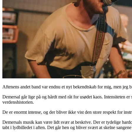
Aftenens andet band var endnu et nyt bekendtskab for mig, men jeg ble
Demersal går lige på og hårdt med råt for usødet kaos. Intensiteten er 
verdenshistorien.
De er enormt intense, og der bliver ikke vist den store respekt for inst
Demersals musik kan være lidt svær at beskrive. Der er tydelige hardc
tabt i lydbilledet i aften. Det går hen og bliver svært at skelne sange