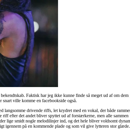
yt bekendtskab. Faktisk har jeg ikke kunne finde så meget ud af om dem p
der snart ville komme en facebookside også.
ed langsomme drivende riffs, let krydret med en vokal, der både rammer 
e riff efter det andet bliver spyttet ud af forstærkerne, men alle sammen
er der lige smidt nogle melodilinjer ind, og det hele bliver voldsomt dy
eligt igennem på en kommende plade og som vil give lytteren stor glæde.