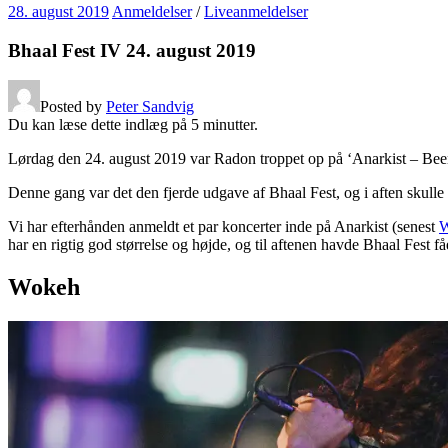
28. august 2019
Anmeldelser
/
Liveanmeldelser
Bhaal Fest IV 24. august 2019
Posted by
Peter Sandvig
Du kan læse dette indlæg på
5
minutter.
Lørdag den 24. august 2019 var Radon troppet op på ‘Anarkist – Bee
Denne gang var det den fjerde udgave af Bhaal Fest, og i aften skul
Vi har efterhånden anmeldt et par koncerter inde på Anarkist (senest
W
har en rigtig god størrelse og højde, og til aftenen havde Bhaal Fest f
Wokeh