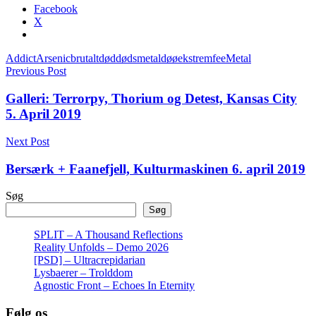
Facebook
X
Addict
Arsenic
brutalt
død
dødsmetal
døø
ekstrem
fee
Metal
Indlægsnavigation
Previous Post
Galleri: Terrorpy, Thorium og Detest, Kansas City
5. April 2019
Next Post
Bersærk + Faanefjell, Kulturmaskinen 6. april 2019
Søg
Søg
SPLIT – A Thousand Reflections
Reality Unfolds – Demo 2026
[PSD] – Ultracrepidarian
Lysbaerer – Trolddom
Agnostic Front – Echoes In Eternity
Følg os