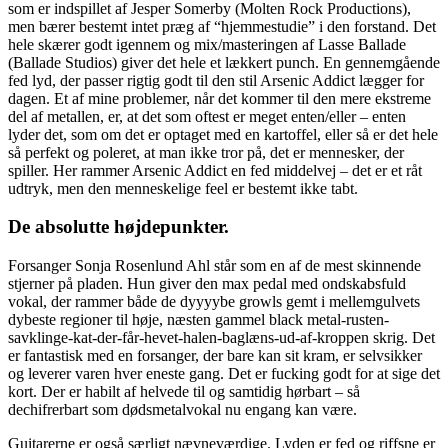
som er indspillet af Jesper Somerby (Molten Rock Productions),
men bærer bestemt intet præg af “hjemmestudie” i den forstand. Det
hele skærer godt igennem og mix/masteringen af Lasse Ballade
(Ballade Studios) giver det hele et lækkert punch. En gennemgående
fed lyd, der passer rigtig godt til den stil Arsenic Addict lægger for
dagen. Et af mine problemer, når det kommer til den mere ekstreme
del af metallen, er, at det som oftest er meget enten/eller – enten
lyder det, som om det er optaget med en kartoffel, eller så er det hele
så perfekt og poleret, at man ikke tror på, det er mennesker, der
spiller. Her rammer Arsenic Addict en fed middelvej – det er et råt
udtryk, men den menneskelige feel er bestemt ikke tabt.
De absolutte højdepunkter.
Forsanger Sonja Rosenlund Ahl står som en af de mest skinnende
stjerner på pladen. Hun giver den max pedal med ondskabsfuld
vokal, der rammer både de dyyyybe growls gemt i mellemgulvets
dybeste regioner til høje, næsten gammel black metal-rusten-
savklinge-kat-der-får-hevet-halen-baglæns-ud-af-kroppen skrig. Det
er fantastisk med en forsanger, der bare kan sit kram, er selvsikker
og leverer varen hver eneste gang. Det er fucking godt for at sige det
kort. Der er habilt af helvede til og samtidig hørbart – så
dechifrerbart som dødsmetalvokal nu engang kan være.
Guitarerne er også særligt nævneværdige. Lyden er fed og riffsne er