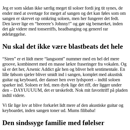
Jeg er som sådan ikke særlig meget til soloer fordi jeg tit synes, de
ender med at overtage for meget af sangen og det kan føles som om
sangen er skrevet op omkring soloen, men her fungerer det fedt.
Den laver lige en “heeeere’s Johnny!” og gør sig bemærket, inden
det går videre med tonserriffs, headbanging og generel rar
ødelæggelse.
Nu skal det ikke være blastbeats det hele
“Siren” er et liidt mere “langsomt” nummer med en hel del mere
groove, kombineret med en masse lækre fraseringer fra vokalen. Og
så er det her, Arsenic Addict går hen og bliver helt sentimentale. En
lille følsom sjæler bliver smidt ind i sangen, komplet med akustisk
guitar og keyboard, der danser hen over lydsporet – indtil soloen
sparker ind. Soloen er fed, men dyrk lige det riff, der ligger under
den – DAYUUUUM, det er tæskefedt. Nok mit favoritriff på pladen
indtil videre.
Vi får lige lov at blive forkælet lidt mere af den akustiske guitar og
keyboardet, inden sangen toner ud. Mums filibaba!
Den sindssyge familie med følelser