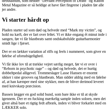
debutalbum, som hedder “Deviant Perception of Death” og Radon
Metal Magazine er så heldige at have fået fingrene i pladen før alle
jer andre.
Vi starter hårdt op
Pladen starter ud som død og helvede med “Mark my victim”, og
hold nu kæft, der er fart over feltet. Vi er ikke engang ét minut inde i
sangen, før vi får blastbeats samt ondskabsfulde guitarharmonier
smidt lige i fjæset.
Der er en lækker variation af riffs og feels i nummeret, som giver en
følelse af uforudsigelighed.
Vi får ikke lov til at trække vejret særlig meget, før vi er ovre i
“Reborn in psychotic rage” – og død og helvede, det er hurtig
dobbeltpedal alligevel. Trommeslager Lasse Hansen er enormt
sikker i sine grooves og blastbeats. Man sidder aldrig med en følelse
af, at han kæmper med sine stykker, men de bliver derimod leveret
med knivskarp præcision.
Bassen lægger en god solid bund, som bare ikke er til at skyde
igennem. Der er en fucking mærkelig sample inden soloen, men det
giver altså bare et rigtig fedt afbræk, inden vi bliver forkælet med en
LÆKKER solo.