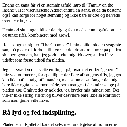
Endnu en gang får vi en stemningsfuld intro til “Family on the
Insane”. Her viser Arsenic Addict endnu en gang, at de da bestemt
også kan sørge for noget stemning og ikke bare er død og helvede
over hele linjen.
Henimod slutningen bliver det rigtig fedt med stemningsfuld guitar
og tunge riffs, kombineret med growl.
Rent sangmæssigt er “The Chamber” i min optik nok den svageste
sang på pladen. I forhold til hvor stærkt, de andre numre på pladen
skinner igennem, kan jeg godt undre mig lidt over, at den blev
udråbt som første udspil fra pladen.
Jeg har svært ved at sætte en finger på, hvad det er der “generer”
mig ved nummeret, for egentlig er der flere af sangens riffs, jeg godt
kan lide uafhængigt af hinanden, men sammensat fanger det mig
bare ikke rigtig på samme måde, som mange af de andre sange på
pladen gør. Omkvædet er nok det, jeg bryder mig mindst om. Det
virker ikke særlig stærkt og bliver desværre bare ikke så kraftfuldt,
som man gerne ville have.
Rå lyd og fed indspilning.
Pladen er indspillet af bandet selv, med undtagelse af trommerne