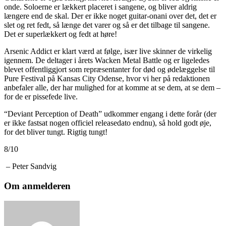
onde. Soloerne er lækkert placeret i sangene, og bliver aldrig
længere end de skal. Der er ikke noget guitar-onani over det, det er
slet og ret fedt, så længe det varer og så er det tilbage til sangene.
Det er superlækkert og fedt at høre!
Arsenic Addict er klart værd at følge, især live skinner de virkelig
igennem. De deltager i årets Wacken Metal Battle og er ligeledes
blevet offentliggjort som repræsentanter for død og ødelæggelse til
Pure Festival på Kansas City Odense, hvor vi her på redaktionen
anbefaler alle, der har mulighed for at komme at se dem, at se dem –
for de er pissefede live.
“Deviant Perception of Death” udkommer engang i dette forår (der
er ikke fastsat nogen officiel releasedato endnu), så hold godt øje,
for det bliver tungt. Rigtig tungt!
8/10
– Peter Sandvig
Om anmelderen